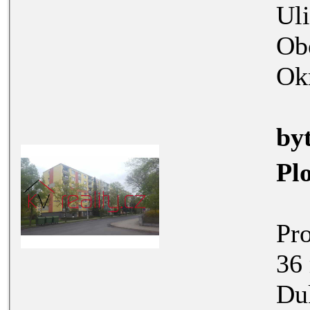
Ul
Ob
Ok
by
Pl
Pronájem
36 m2 v Chodově, na ulici
Dukels