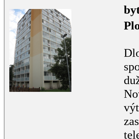
by
Pl
Dlou
spole
dužstevní
Nově revitaloz
výtahy, fa
zasklené 
televi