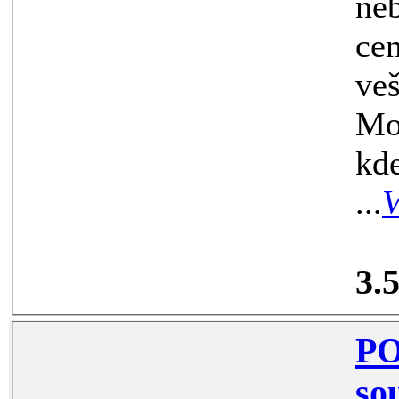
nebo 2 student
ceně 4800 Kč. V
veškeré sl
Možnosti
kde je ale nutné plat
...
V
3.
PO
soukr