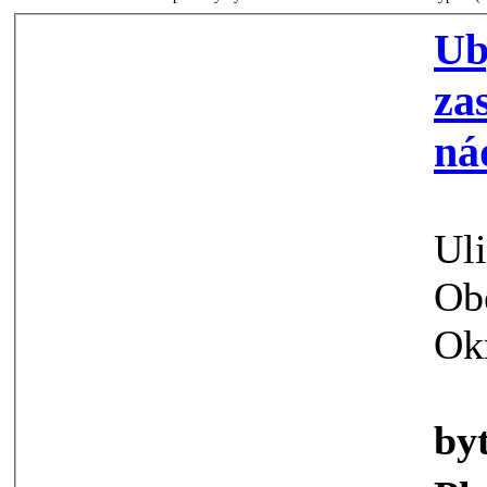
Ubytov
zastáv
ná
Ul
Ob
Ok
by