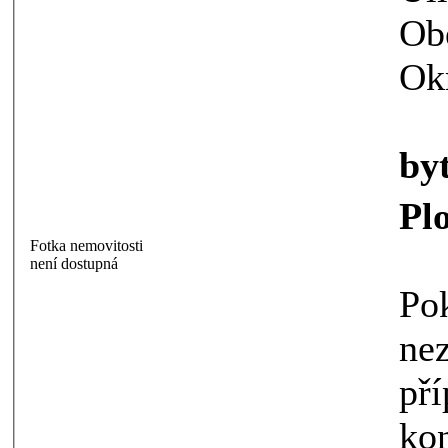
Ob
Ok
by
Pl
Fotka nemovitosti
není dostupná
Pokoj je za
nezahrn
případ
konta