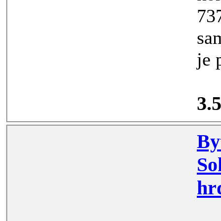
7375
samost
3.
Byt 1+1, Chodo
Sokolo
hr