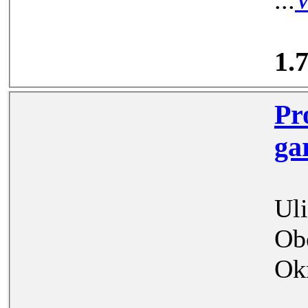
...
V
1.
Prona
Uli
Ob
Ok