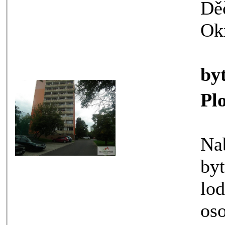
Dě
Ok
by
Pl
Nabízí
bytu o velikos
lodžií. Byto
osobním