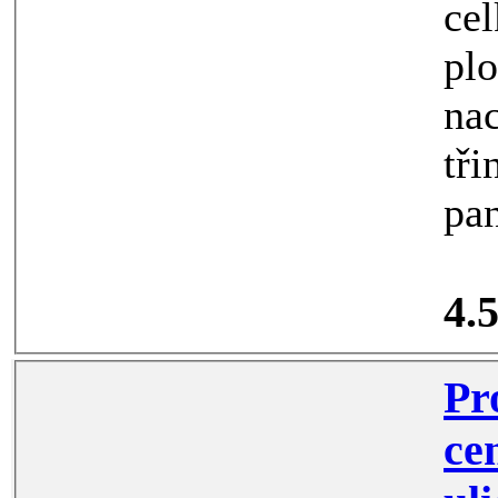
celkov
plochou b
nachází ve
tři
pan
4.
Proná
centru Ost