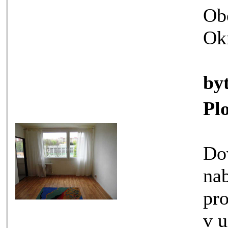
Ob
Ok
by
Pl
Dovo
nabídno
pronájmu
v ulici K. H. Borovského.