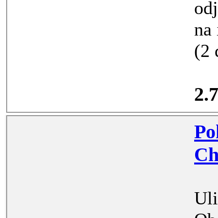
odjí
na internet. Cena 2400 Kc/os
2.
Pokoj v byt
Ul