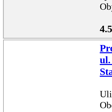
4.
Pronáj
ul. Žerotínova, Děčín II
Uli
Obe