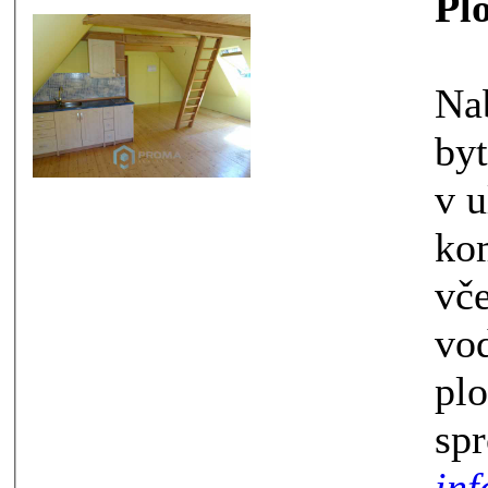
Pl
Nabízím
byt 1+kk v Proseči nad 
v ulici Za Říčkou. Byt je po
komple
včetně rozv
vody a odpadů.
plovouc
inf