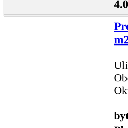
4.
Pronáj
Ul
Ob
Ok
by