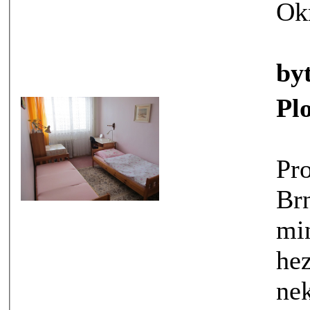
Ok
by
Pl
Pronajm
Brně
min. do centra
hezkém pr
nekuř