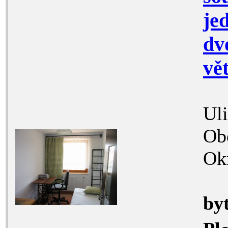
jedn
dv
Ul
Ob
Ok
by