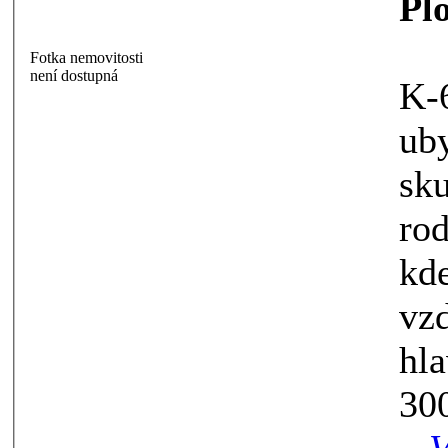
Pl
Fotka nemovitosti
není dostupná
K-64 - 1.8.2
ubytová
skupinu s
rodinném
kde je možnost grilov
vzdálen
hlavníh
300m, obch