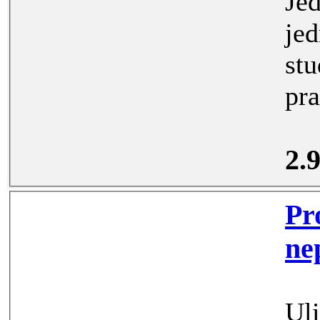
Jedná se o 
jedné genera
student
2.
Proná
Ul