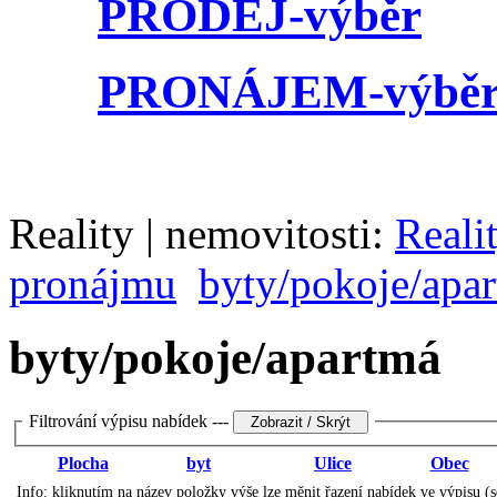
PRODEJ-výběr
PRONÁJEM-výbě
Reality | nemovitosti:
Reali
pronájmu
byty/pokoje/apa
byty/pokoje/apartmá
Filtrování výpisu nabídek ---
Plocha
byt
Ulice
Obec
Info: kliknutím na název položky výše lze měnit řazení nabídek ve výpisu (