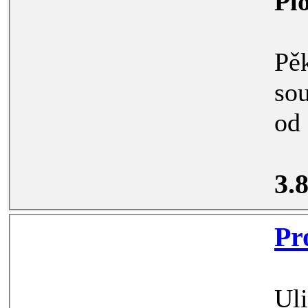
Pl
Pěkné čis
souk
3.
Ul