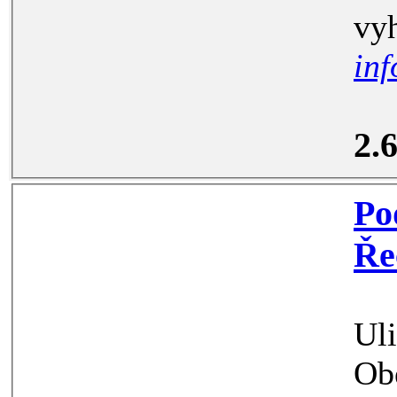
inf
2.
Podn
Ře
Ul
Ob