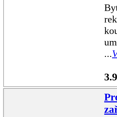
Byt je ve slušném s
reko
koupelny
umístěn ve
...
V
3.
Proná
zaříze