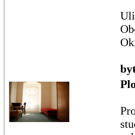
Uli
Ob
Ok
by
Pl
Pronaj
studen