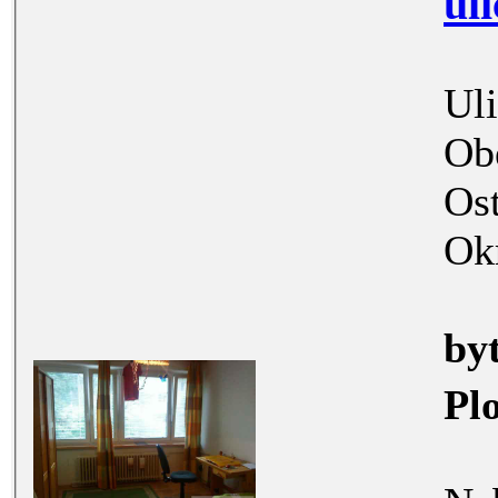
uli
Uli
Ob
Os
Ok
by
Pl