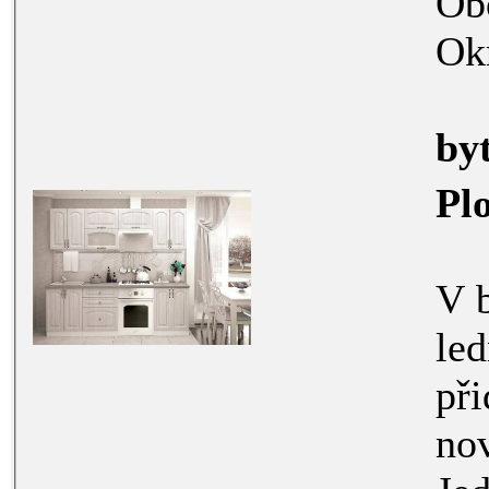
Ob
Ok
by
Pl
V bytě je kuchyňská linka a
lednice.
přidat postel 
nové. Pokoj je