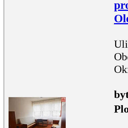
pro studenty
Ul
Ob
Ok
by
Pl