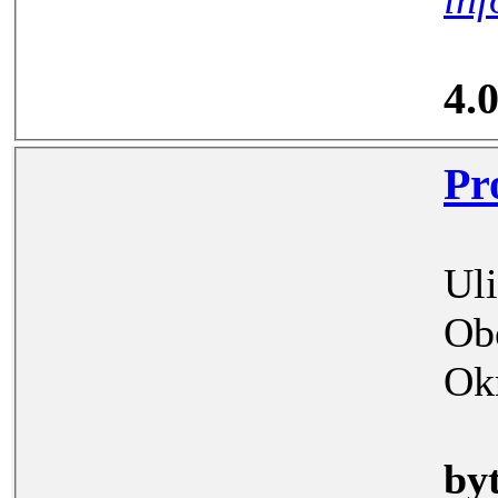
4.
Uli
Ob
Ok
by