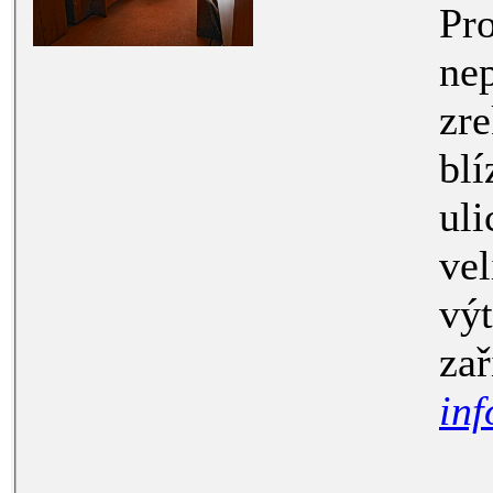
Pronáj
nepr
zrek
blízkosti
ulici Wellnerova
velikosti
výtahe
inf