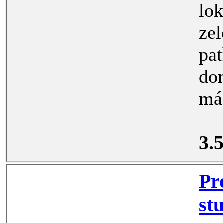
lokalitě m
zeleně. Byt
patře zateplené
domu s novým
3.
Proná
st