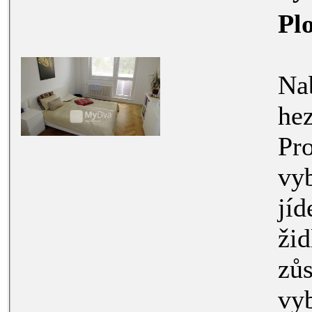
Pl
Nabízím
hezký a ud
Pronaj
vybave
jídelní sou
židle, lednič
zůstává
vybave